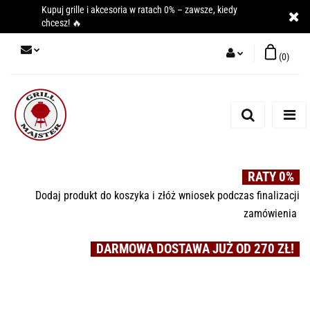
Kupuj grille i akcesoria w ratach 0% – zawsze, kiedy
chcesz! 🔥
(
0
)
Zaloguj się
Zarejestruj się
Dodaj zgłoszenie
RATY 0%
Dodaj produkt do koszyka i złóż wniosek podczas finalizacji
zamówienia
DARMOWA DOSTAWA JUŻ OD 270 ZŁ!