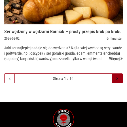
Ser wędzony w wędzarni Borniak – prosty przepis krok po kroku
2026-02-02
Grillmajster
Jaki ser najlepiej nadaje się do wędzenia? Najłatwiej wychodzą sery twarde
i półtwarde, np.: oscypek / ser góralski gouda, edam, emmentaler cheddar
Więcej
(łagodny) koryciński (twardszy) mozzarella tylko w wersji twardszej (nie
„świ...