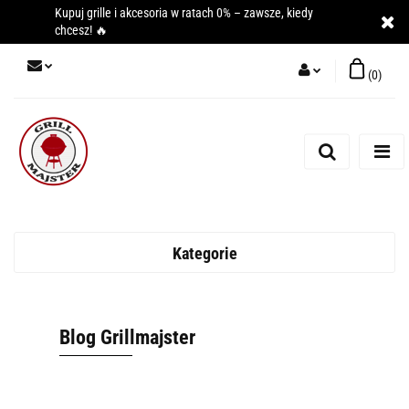
Kupuj grille i akcesoria w ratach 0% – zawsze, kiedy
chcesz! 🔥
(
0
)
Zaloguj się
Zarejestruj się
Dodaj zgłoszenie
Kategorie
Blog Grillmajster