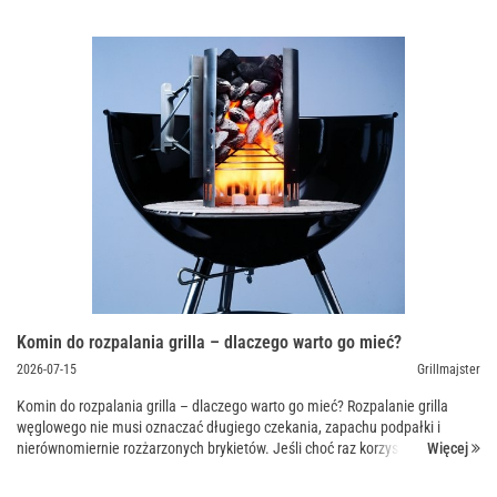
Komin do rozpalania grilla – dlaczego warto go mieć?
2026-07-15
Grillmajster
Komin do rozpalania grilla – dlaczego warto go mieć? Rozpalanie grilla
węglowego nie musi oznaczać długiego czekania, zapachu podpałki i
Więcej
nierównomiernie rozżarzonych brykietów. Jeśli choć raz korzystałeś z
komina do rozpalania, prawdop...