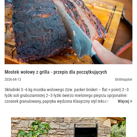
Mostek wołowy z grilla - przepis dla początkujących
2026-04-13
Grillmajster
Składniki 3–6 kg mostka wołowego (tzw. packer brisket – flat + point) 2–3
łyżki soli gruboziarnistej 2–3 łyżki świeżo mielonego pieprzu opcjonalnie:
Więcej
czosnek granulowany, papryka wędzona Klasyczny styl teksański = tylko
sól...