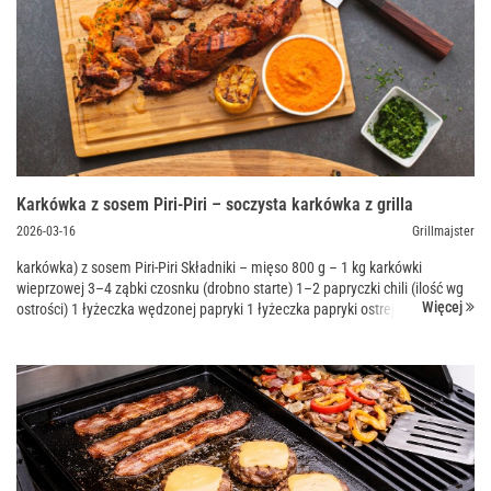
Karkówka z sosem Piri-Piri – soczysta karkówka z grilla
2026-03-16
Grillmajster
karkówka) z sosem Piri-Piri Składniki – mięso 800 g – 1 kg karkówki
wieprzowej 3–4 ząbki czosnku (drobno starte) 1–2 papryczki chili (ilość wg
Więcej
ostrości) 1 łyżeczka wędzonej papryki 1 łyżeczka papryki ostrej ...