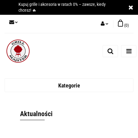
Kupuj grille i akcesoria w ratach 0% – zawsze, kiedy
chcesz! 🔥
(
0
)
Zaloguj się
Zarejestruj się
Dodaj zgłoszenie
Kategorie
Aktualności