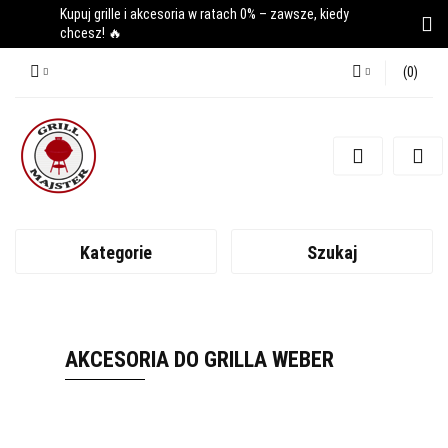
Kupuj grille i akcesoria w ratach 0% – zawsze, kiedy
chcesz! 🔥
(
0
)
Zaloguj się
Zarejestruj się
Dodaj zgłoszenie
Kategorie
Szukaj
AKCESORIA DO GRILLA WEBER