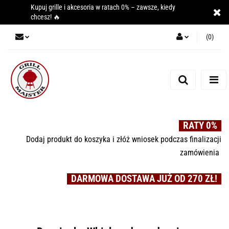
Kupuj grille i akcesoria w ratach 0% – zawsze, kiedy
chcesz! 🔥
(
0
)
Zaloguj się
Zarejestruj się
Dodaj zgłoszenie
RATY 0%
Dodaj produkt do koszyka i złóż wniosek podczas finalizacji
zamówienia
DARMOWA DOSTAWA JUŻ OD 270 ZŁ!