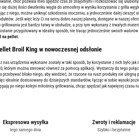
lowanie, choć pozwala miło spędzić czas ze znajomymi i rozkoszować się ulubiony
się dużej ilości dwutlenku węgla do atmosfery w wyniku korzystania z grilla węg
ając z niego, można uniknąć szkodzenia otoczeniu, a jednocześnie dalej cieszyć
oduktów. Jeśli więc leży Ci na sercu dobro naszej planety, dostępne w naszej ofe
 grillowania jest bardzo łatwy w obsłudze, a przy tym wykonany z trwałych mate
zostanie przygotowany w idealny sposób, nie tracąc jednocześnie swoich walorów
ll na pellet
.
pellet Broil King w nowoczesnej odsłonie
 nas urządzenia wykonane zostały w taki sposób, by korzystanie z nich było jak
00, którym można sterować również za pomocą aplikacji. Wystarczy do tego połąc
s przebywać blisko niego, aby wiedzieć, że rzucone na ruszt produkty nie ulegn
ięc idealnie dostosowany do dzisiejszych standardów, łącząc w sobie wysoki poz
ęgają po niego kolejni miłośnicy grillowania, chcąc spędzać jak najwięcej czasu na
Ekspresowa wysyłka
Zwroty i reklamacje
tego samego dnia
Szybko i bezpłatnie