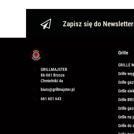
Zapisz się do Newsletter
Grille
GRILLE 
GRILLMAJSTER
Grille w
86-061 Brzoza
Grille g
biuro@grillmajster.pl
Grille el
661 601 643
Grille BR
Grille ga
Grille na 
Grille do