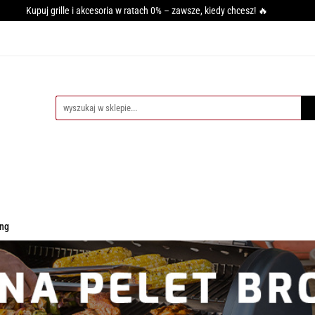
Kupuj grille i akcesoria w ratach 0% – zawsze, kiedy chcesz! 🔥
GRILLA
WĘDZARNIE
AKCESORIA DO WĘDZENIA
PI
SY GRILLOWANIA
MIĘSO
PRZYPRAWY
BLOG
CESORIA DO WĘDZENIA
PIECE DO PIZZY
AKCESORIA DO PIZZ
ing