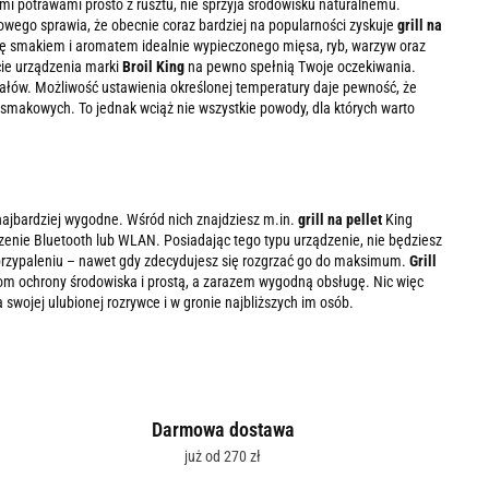
mi potrawami prosto z rusztu, nie sprzyja środowisku naturalnemu.
lowego sprawia, że obecnie coraz bardziej na popularności zyskuje
grill na
 się smakiem i aromatem idealnie wypieczonego mięsa, ryb, warzyw oraz
rcie urządzenia marki
Broil King
na pewno spełnią Twoje oczekiwania.
riałów. Możliwość ustawienia określonej temperatury daje pewność, że
 smakowych. To jednak wciąż nie wszystkie powody, dla których warto
 najbardziej wygodne. Wśród nich znajdziesz m.in.
grill na pellet
King
zenie Bluetooth lub WLAN. Posiadając tego typu urządzenie, nie będziesz
ą przypaleniu – nawet gdy zdecydujesz się rozgrzać go do maksimum.
Grill
iom ochrony środowiska i prostą, a zarazem wygodną obsługę. Nic więc
 swojej ulubionej rozrywce i w gronie najbliższych im osób.
Darmowa dostawa
już od 270 zł