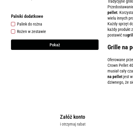
Tradycyjne gril
Przedostawanie 
pellet
. Korzyst
Palniki dodatkowe
wielu innych pr
Każdy sprzęt do
Palink do rożna
każdy produkt 
Rożen w zestawie
postawić na
gri
Pokaż
Grille na 
Oferowane przez
Crown Pellet 4
musiał cały cza
na pellet
jest w
dziwnego, że si
Załóż konto
i otrzymaj rabat