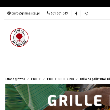
biuro@grillmajster.pl
661 601 643
GRILLE
AKCESORIA DO 
AKCESORIA DO PIZZY
KUR
GRILLE
AKCESORIA DO GRILLA
WĘDZARNIE
AK
BLOG
Strona główna
GRILLE
GRILLE BROIL KING
Grille na pellet Broil K