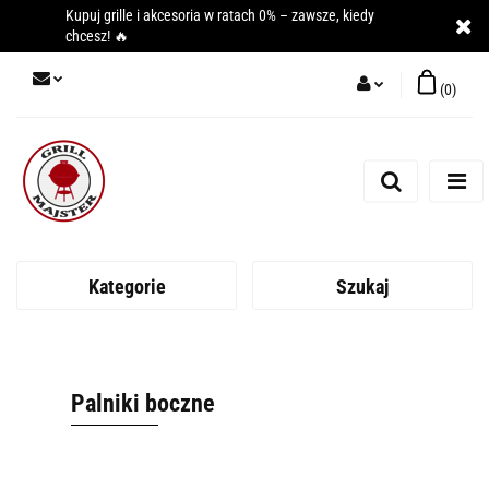
Kupuj grille i akcesoria w ratach 0% – zawsze, kiedy
chcesz! 🔥
(
0
)
Zaloguj się
Zarejestruj się
Dodaj zgłoszenie
Kategorie
Szukaj
Palniki boczne