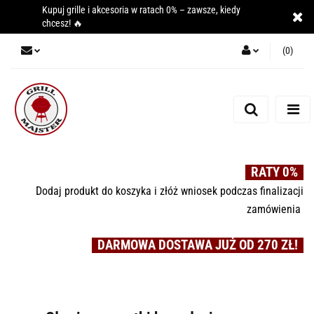
Kupuj grille i akcesoria w ratach 0% – zawsze, kiedy
chcesz! 🔥
(
0
)
Zaloguj się
Zarejestruj się
Dodaj zgłoszenie
RATY 0%
Dodaj produkt do koszyka i złóż wniosek podczas finalizacji
zamówienia
DARMOWA DOSTAWA JUŻ OD 270 ZŁ!