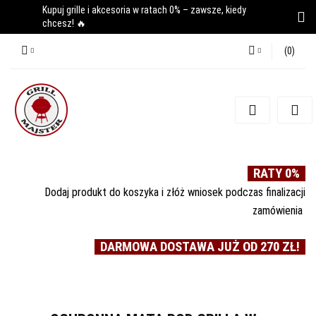
Kupuj grille i akcesoria w ratach 0% – zawsze, kiedy
chcesz! 🔥
(
0
)
Zaloguj się
Zarejestruj się
Dodaj zgłoszenie
RATY 0%
Dodaj produkt do koszyka i złóż wniosek podczas finalizacji
zamówienia
DARMOWA DOSTAWA JUŻ OD 270 ZŁ!