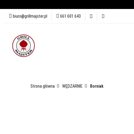
biuro@grillmajster.pl
661 601 643
GRILLE
AKCESORIA DO 
AKCESORIA DO PIZZY
KUR
GRILLE
AKCESORIA DO GRILLA
WĘDZARNIE
Strona główna
WĘDZARNIE
Borniak
PRZYPRAWY
BLOG