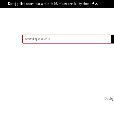
Kupuj grille i akcesoria w ratach 0% – zawsze, kiedy chcesz! 🔥
GRILLA
WĘDZARNIE
AKCESORIA DO WĘDZENIA
PIE
SY GRILLOWANIA
MIĘSO
PRZYPRAWY
BLOG
AKCESORIA DO WĘDZENIA
PIECE DO PIZZY
AKCESORIA D
Dodaj