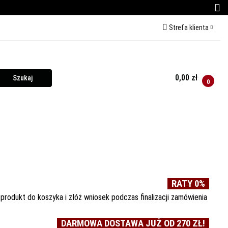
Strefa klienta
CE DO PIZZY
Zaloguj się
Zarejestruj się
0,00 zł
0
Dodaj zgłoszenie
O PIZZY
KURSY GRILLOWANIA
MIĘSO
RATY 0%
 produkt do koszyka i złóż wniosek podczas finalizacji zamówienia
DARMOWA DOSTAWA JUŻ OD 270 ZŁ!