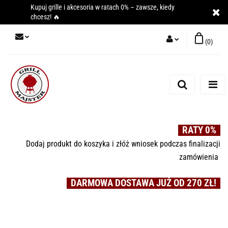
Kupuj grille i akcesoria w ratach 0% – zawsze, kiedy
chcesz! 🔥
(
0
)
Zaloguj się
Zarejestruj się
Dodaj zgłoszenie
RATY 0%
Dodaj produkt do koszyka i złóż wniosek podczas finalizacji
zamówienia
DARMOWA DOSTAWA JUŻ OD 270 ZŁ!