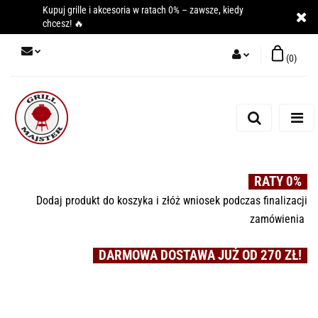
Kupuj grille i akcesoria w ratach 0% – zawsze, kiedy
chcesz! 🔥
(
0
)
Zaloguj się
Zarejestruj się
Dodaj zgłoszenie
RATY 0%
Dodaj produkt do koszyka i złóż wniosek podczas finalizacji
zamówienia
DARMOWA DOSTAWA JUŻ OD 270 ZŁ!