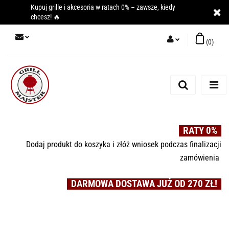
Kupuj grille i akcesoria w ratach 0% – zawsze, kiedy
chcesz! 🔥
(
0
)
Zaloguj się
Zarejestruj się
Dodaj zgłoszenie
RATY 0%
Dodaj produkt do koszyka i złóż wniosek podczas finalizacji
zamówienia
DARMOWA DOSTAWA JUŻ OD 270 ZŁ!