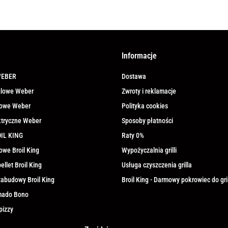
Informacje
WEBER
Dostawa
ęglowe Weber
Zwroty i reklamacje
azowe Weber
Polityka cookies
ektryczne Weber
Sposoby płatności
OIL KING
Raty 0%
zowe Broil King
Wypożyczalnia grilli
pellet Broil King
Usługa czyszczenia grilla
 zabudowy Broil King
Broil King - Darmowy pokrowiec do gri
amado Bono
pizzy