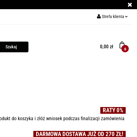
Strefa klienta
ECE DO PIZZY
Zaloguj się
Zarejestruj się
0,00 zł
0
Dodaj zgłoszenie
Y
KURSY GRILLOWANIA
MIĘSO
PRZYPRAWY
RATY 0%
odukt do koszyka i złóż wniosek podczas finalizacji zamówienia
DARMOWA DOSTAWA JUŻ OD 270 ZŁ!