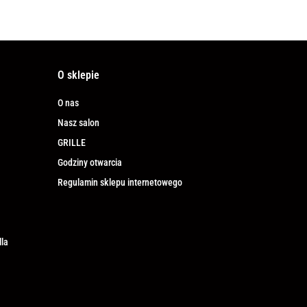
O sklepie
O nas
Nasz salon
GRILLE
Godziny otwarcia
Regulamin sklepu internetowego
lla