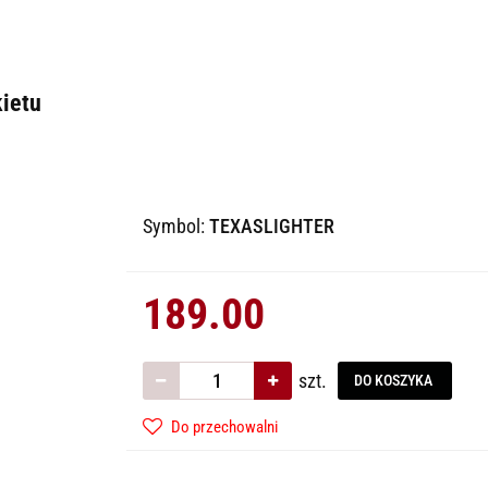
kietu
Symbol:
TEXASLIGHTER
189.00
szt.
DO KOSZYKA
Do przechowalni