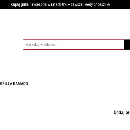
Kupuj grille i akcesoria w ratach 0% – zawsze, kiedy chcesz! 🔥
GRILLA
WĘDZARNIE
AKCESORIA DO WĘDZENIA
PI
SY GRILLOWANIA
MIĘSO
PRZYPRAWY
BLOG
CESORIA DO WĘDZENIA
PIECE DO PIZZY
AKCESORIA DO PIZZ
 GRILLA KAMADO
Dodaj pr