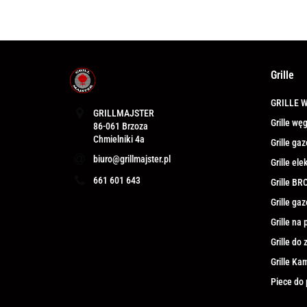
Grille
GRILLE 
GRILLMAJSTER
Grille w
86-061 Brzoza
Grille g
biuro@grillmajster.pl
Grille el
661 601 643
Grille BR
Grille ga
Grille na 
Grille do
Grille K
Piece do 