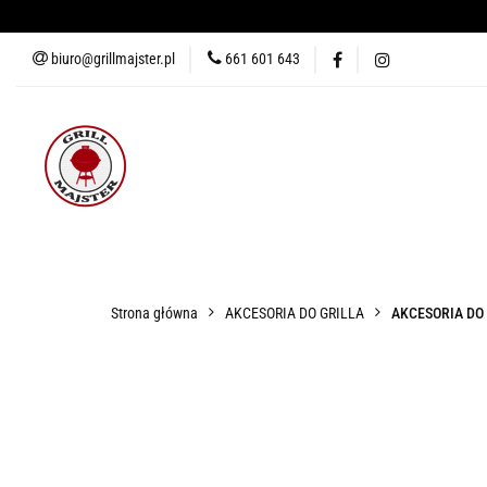
biuro@grillmajster.pl
661 601 643
GRILLE
AKCESORIA DO 
AKCESORIA DO PIZZY
KUR
GRILLE
AKCESORIA DO GRILLA
WĘDZARNIE
AK
Strona główna
AKCESORIA DO GRILLA
AKCESORIA DO
BLOG