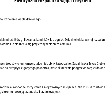
Elektryczna rozpalarka węgla i brykietu
b na rozpalenie węgla drzewnego!
kich miłośników grillowania, kominków lub ognisk. Dzięki tej elektrycznej rozpa
llowania lub cieszenia się przyjemnym ciepłem kominka.
h środków chemicznych, takich jak płyny łatwopalne. Zapalniczka Texas Club elim
ra się na przepływie gorącego powietrza, które skutecznie podgrzewa węgiel do od
umożliwia swobodne korzystanie z niej w różnych miejscach. Nie musisz martwić s
ięki czemu łatwo ją przenosisz i przechowujesz.