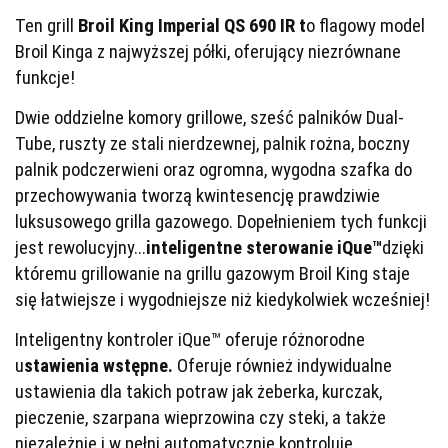
Ten grill
Broil King Imperial QS 690 IR t
o flagowy model
Broil Kinga z najwyższej półki, oferujący niezrównane
funkcje!
Dwie oddzielne komory grillowe, sześć palników Dual-
Tube, ruszty ze stali nierdzewnej, palnik rożna, boczny
palnik podczerwieni oraz ogromna, wygodna szafka do
przechowywania tworzą kwintesencję prawdziwie
luksusowego grilla gazowego. Dopełnieniem tych funkcji
jest rewolucyjny...
inteligentne sterowanie iQue™
dzięki
któremu grillowanie na grillu gazowym Broil King staje
się łatwiejsze i wygodniejsze niż kiedykolwiek wcześniej!
Inteligentny kontroler iQue™ oferuje różnorodne
u
stawienia wstępne.
Oferuje również indywidualne
ustawienia dla takich potraw jak żeberka, kurczak,
pieczenie, szarpana wieprzowina czy steki, a także
niezależnie i w pełni automatycznie kontroluje