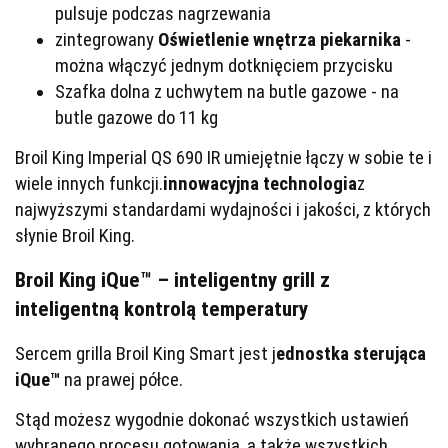
pulsuje podczas nagrzewania
zintegrowany
Oświetlenie wnętrza piekarnika
-
można włączyć jednym dotknięciem przycisku
Szafka dolna z uchwytem na butle gazowe - na
butle gazowe do 11 kg
Broil King Imperial QS 690 IR umiejętnie łączy w sobie te i
wiele innych funkcji.
innowacyjna technologia
z
najwyższymi standardami wydajności i jakości, z których
słynie Broil King.
Broil King iQue™ – inteligentny grill z
inteligentną kontrolą temperatury
Sercem grilla Broil King Smart jest j
ednostka sterująca
iQue™
na prawej półce.
Stąd możesz wygodnie dokonać wszystkich ustawień
wybranego procesu gotowania, a także wszystkich