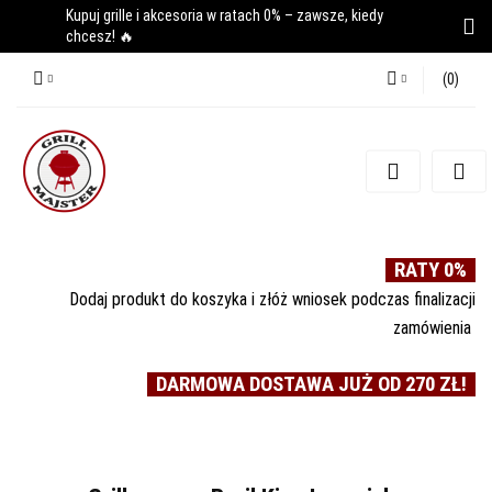
Kupuj grille i akcesoria w ratach 0% – zawsze, kiedy
chcesz! 🔥
(
0
)
Zaloguj się
Zarejestruj się
Dodaj zgłoszenie
RATY 0%
Dodaj produkt do koszyka i złóż wniosek podczas finalizacji
zamówienia
DARMOWA DOSTAWA JUŻ OD 270 ZŁ!