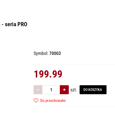
 - seria PRO
Symbol:
70003
199.99
szt.
DO KOSZYKA
Do przechowalni