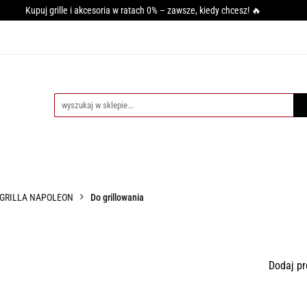
Kupuj grille i akcesoria w ratach 0% – zawsze, kiedy chcesz! 🔥
GRILLA
WĘDZARNIE
AKCESORIA DO WĘDZENIA
PI
SY GRILLOWANIA
MIĘSO
PRZYPRAWY
BLOG
CESORIA DO WĘDZENIA
PIECE DO PIZZY
AKCESORIA DO PIZZ
 GRILLA NAPOLEON
Do grillowania
Dodaj pr