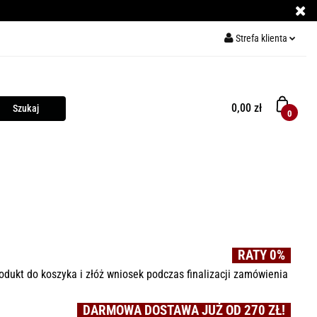
Strefa klienta
ECE DO PIZZY
Zaloguj się
Zarejestruj się
0,00 zł
0
Dodaj zgłoszenie
Y
KURSY GRILLOWANIA
MIĘSO
PRZYPRAWY
RATY 0%
odukt do koszyka i złóż wniosek podczas finalizacji zamówienia
DARMOWA DOSTAWA JUŻ OD 270 ZŁ!