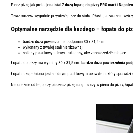
Piecz pizzę jak profesjonalista! Z
dużą łopatą do pizzy PRO marki Napole
Teraz możesz wygodnie przynieść pizzę do stołu. Płaska, a zarazem wytrzy
Optymalne narzędzie dla każdego – łopata do pi
bardzo duża powierzchnia podparcia 30 x 31,5 cm
wykonany z trwałej stali nierdzewnej
solidny plastikowy uchwyt - składany, aby zaoszczędzić miejsce
Łopata do pizzy ma wymiary 30 x 31,5 cm.
bardzo duża powierzchnia podp
Łopata uzupełniona jest solidnym plastikowym uchwytem, ​​który sprawdzi 
Niezależnie od tego, czy pieczesz pizzę na grillu czy w piecu do pizzy,
łopat