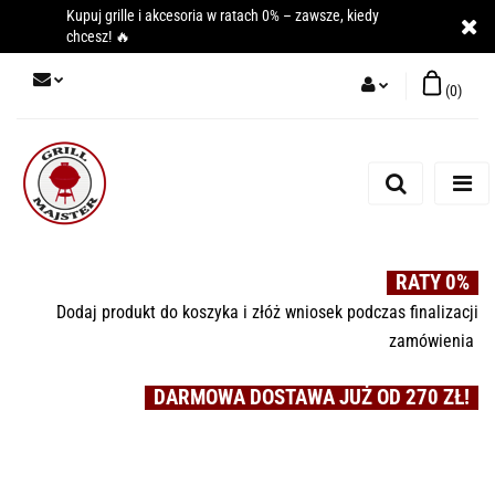
Kupuj grille i akcesoria w ratach 0% – zawsze, kiedy
chcesz! 🔥
(
0
)
Zaloguj się
Zarejestruj się
Dodaj zgłoszenie
RATY 0%
Dodaj produkt do koszyka i złóż wniosek podczas finalizacji
zamówienia
DARMOWA DOSTAWA JUŻ OD 270 ZŁ!