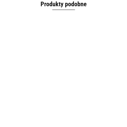
Produkty podobne
Angus
Angus
Angus &
Angus &
Angus &
& Oink
& Oink
Angus &
Oink
Oink
Oink
Piri
Teriyaki
Angus & Oink
Oink
Italian
Korean
Japoński
Piri
Shawarma
Chinese
Rub
Rub
55.00
Rub
55.00
55.00
55.00
Libański
Takeaway
55.00
55.00
Kebab
55.00