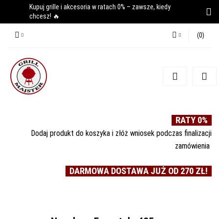
Kupuj grille i akcesoria w ratach 0% – zawsze, kiedy
chcesz! 🔥
(
0
)
Zaloguj się
Zarejestruj się
Dodaj zgłoszenie
RATY 0%
Dodaj produkt do koszyka i złóż wniosek podczas finalizacji
zamówienia
DARMOWA DOSTAWA JUŻ OD 270 ZŁ!