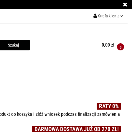
Strefa klienta
ECE DO PIZZY
Zaloguj się
Zarejestruj się
0,00 zł
0
Dodaj zgłoszenie
Y
KURSY GRILLOWANIA
MIĘSO
PRZYPRAWY
RATY 0%
odukt do koszyka i złóż wniosek podczas finalizacji zamówienia
DARMOWA DOSTAWA JUŻ OD 270 ZŁ!