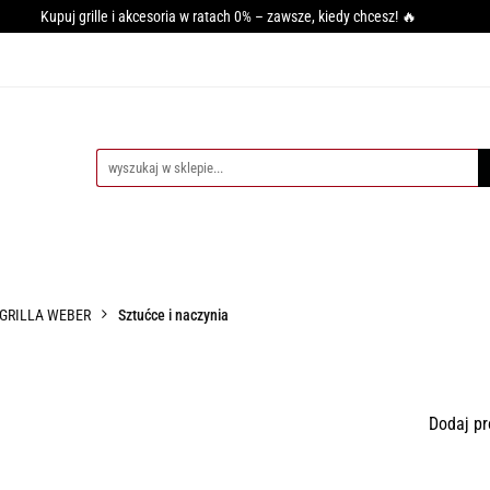
Kupuj grille i akcesoria w ratach 0% – zawsze, kiedy chcesz! 🔥
GRILLA
WĘDZARNIE
AKCESORIA DO WĘDZENIA
PI
SY GRILLOWANIA
MIĘSO
PRZYPRAWY
BLOG
CESORIA DO WĘDZENIA
PIECE DO PIZZY
AKCESORIA DO PIZZ
 GRILLA WEBER
Sztućce i naczynia
Dodaj pr