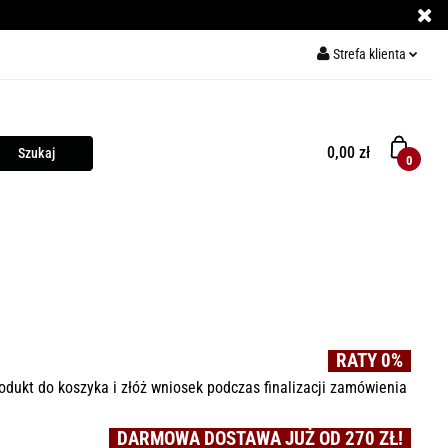
Strefa klienta
ECE DO PIZZY
Zaloguj się
Zarejestruj się
0,00 zł
0
Dodaj zgłoszenie
Y
KURSY GRILLOWANIA
MIĘSO
PRZYPRAWY
RATY 0%
odukt do koszyka i złóż wniosek podczas finalizacji zamówienia
DARMOWA DOSTAWA JUŻ OD 270 ZŁ!