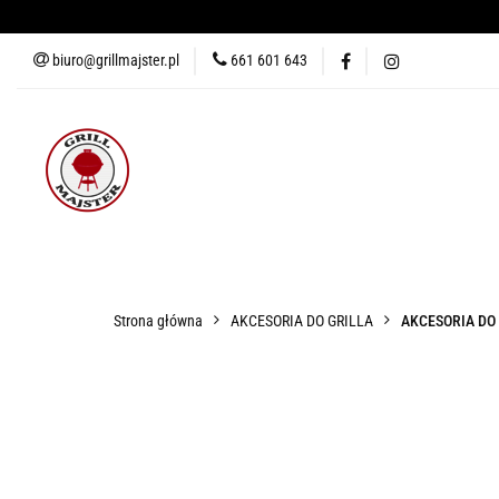
biuro@grillmajster.pl
661 601 643
GRILLE
AKCESORIA DO 
AKCESORIA DO PIZZY
KUR
GRILLE
AKCESORIA DO GRILLA
WĘDZARNIE
AK
Strona główna
AKCESORIA DO GRILLA
AKCESORIA DO 
BLOG