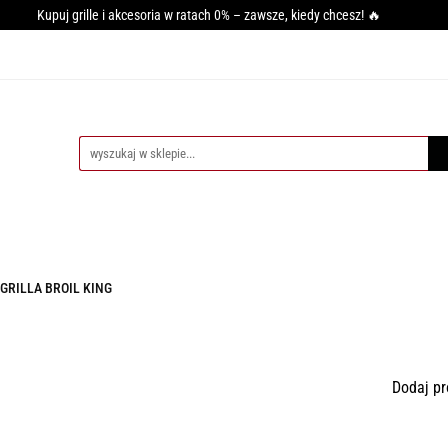
Kupuj grille i akcesoria w ratach 0% – zawsze, kiedy chcesz! 🔥
GRILLA
WĘDZARNIE
AKCESORIA DO WĘDZENIA
PI
SY GRILLOWANIA
MIĘSO
PRZYPRAWY
BLOG
CESORIA DO WĘDZENIA
PIECE DO PIZZY
AKCESORIA DO PIZZ
GRILLA BROIL KING
Dodaj pr