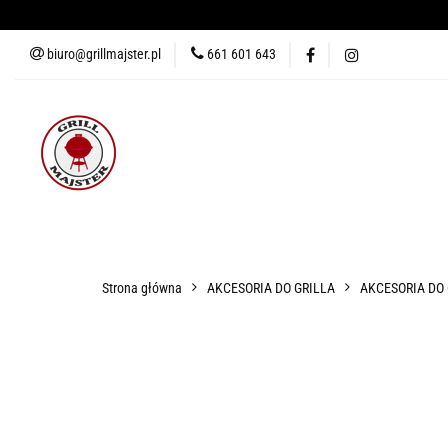
biuro@grillmajster.pl
661 601 643
GRILLE
AKCESORIA DO 
AKCESORIA DO PIZZY
KUR
GRILLE
AKCESORIA DO GRILLA
WĘDZARNIE
AK
Strona główna
AKCESORIA DO GRILLA
AKCESORIA DO
BLOG