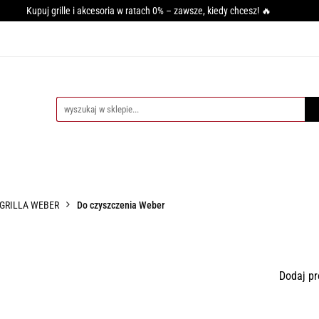
Kupuj grille i akcesoria w ratach 0% – zawsze, kiedy chcesz! 🔥
GRILLA
WĘDZARNIE
AKCESORIA DO WĘDZENIA
PI
SY GRILLOWANIA
MIĘSO
PRZYPRAWY
BLOG
CESORIA DO WĘDZENIA
PIECE DO PIZZY
AKCESORIA DO PIZZ
 GRILLA WEBER
Do czyszczenia Weber
Dodaj pr