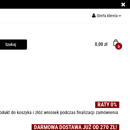
Strefa klienta
ECE DO PIZZY
Zaloguj się
Zarejestruj się
0,00 zł
0
Dodaj zgłoszenie
Y
KURSY GRILLOWANIA
MIĘSO
PRZYPRAWY
RATY 0%
odukt do koszyka i złóż wniosek podczas finalizacji zamówienia
DARMOWA DOSTAWA JUŻ OD 270 ZŁ!