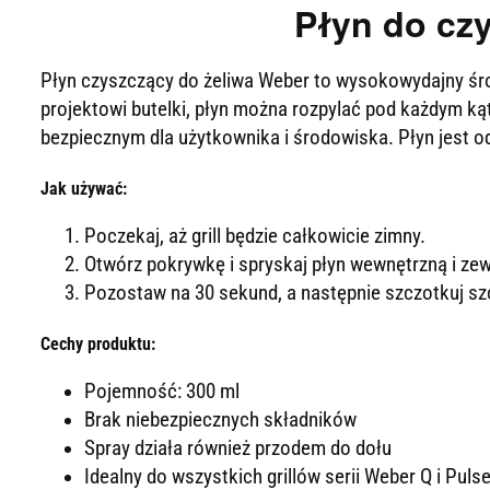
Płyn do czy
Wyniki wyszukiwania
Wyniki wyszukiwania w sieci
Płyn czyszczący do żeliwa Weber to wysokowydajny środ
projektowi butelki, płyn można rozpylać pod każdym ką
bezpiecznym dla użytkownika i środowiska. Płyn jest od
Jak używać:
Poczekaj, aż grill będzie całkowicie zimny.
Otwórz pokrywkę i spryskaj płyn wewnętrzną i zewn
Pozostaw na 30 sekund, a następnie szczotkuj sz
Cechy produktu:
Pojemność: 300 ml
Brak niebezpiecznych składników
Spray działa również przodem do dołu
Idealny do wszystkich grillów serii Weber Q i Puls