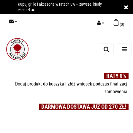
Kupuj grille i akcesoria w ratach 0% – zawsze, kiedy
chcesz! 🔥
(
0
)
Zaloguj się
Zarejestruj się
Dodaj zgłoszenie
RATY 0%
Dodaj produkt do koszyka i złóż wniosek podczas finalizacji
zamówienia
DARMOWA DOSTAWA JUŻ OD 270 ZŁ!