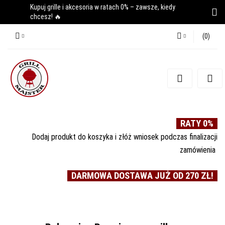
Kupuj grille i akcesoria w ratach 0% – zawsze, kiedy
chcesz! 🔥
(
0
)
Zaloguj się
Zarejestruj się
Dodaj zgłoszenie
RATY 0%
Dodaj produkt do koszyka i złóż wniosek podczas finalizacji
zamówienia
DARMOWA DOSTAWA JUŻ OD 270 ZŁ!