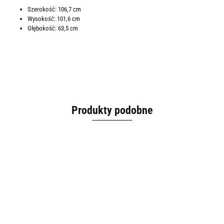
Szerokość: 106,7 cm
Wysokość: 101,6 cm
Głębokość: 63,5 cm
Produkty podobne
Plecak
WEBER
Pokrowiec
Pokro
Pokrowiec
Pokrowiec
Nóż do
Pokrowiec