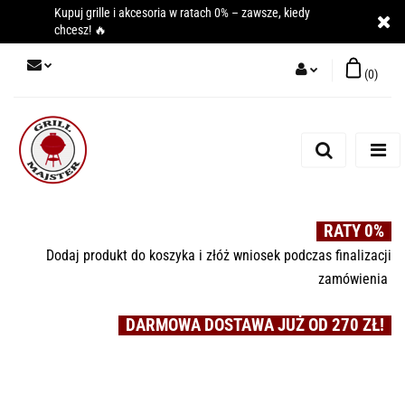
Kupuj grille i akcesoria w ratach 0% – zawsze, kiedy
chcesz! 🔥
(
0
)
Zaloguj się
Zarejestruj się
Dodaj zgłoszenie
RATY 0%
Dodaj produkt do koszyka i złóż wniosek podczas finalizacji
zamówienia
DARMOWA DOSTAWA JUŻ OD 270 ZŁ!