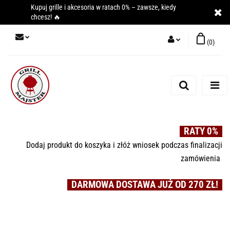
Kupuj grille i akcesoria w ratach 0% – zawsze, kiedy
chcesz! 🔥
(
0
)
Zaloguj się
Zarejestruj się
Dodaj zgłoszenie
RATY 0%
Dodaj produkt do koszyka i złóż wniosek podczas finalizacji
zamówienia
DARMOWA DOSTAWA JUŻ OD 270 ZŁ!