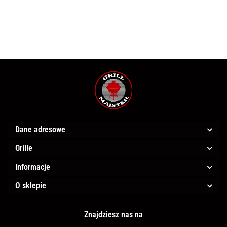
Freestyle®
Freestyle®
Prestige
grilli TQ285
365
425
500
Dane adresowe
Grille
Informacje
O sklepie
Znajdziesz nas na