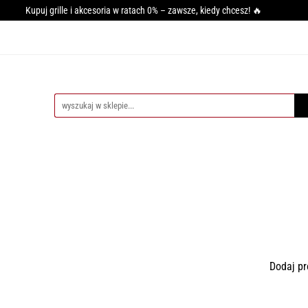
Kupuj grille i akcesoria w ratach 0% – zawsze, kiedy chcesz! 🔥
GRILLA
WĘDZARNIE
AKCESORIA DO WĘDZENIA
PI
SY GRILLOWANIA
MIĘSO
PRZYPRAWY
BLOG
CESORIA DO WĘDZENIA
PIECE DO PIZZY
AKCESORIA DO PIZZ
Dodaj pr