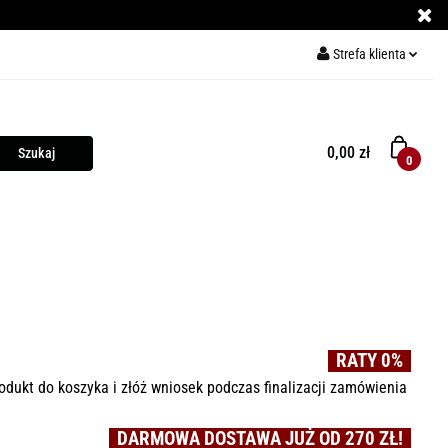
Strefa klienta
ECE DO PIZZY
Zaloguj się
Zarejestruj się
0,00 zł
0
Dodaj zgłoszenie
Y
KURSY GRILLOWANIA
MIĘSO
PRZYPRAWY
RATY 0%
odukt do koszyka i złóż wniosek podczas finalizacji zamówienia
DARMOWA DOSTAWA JUŻ OD 270 ZŁ!