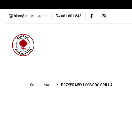
biuro@grillmajster.pl
661 601 643
GRILLE
AKCESORIA DO 
AKCESORIA DO PIZZY
KUR
GRILLE
AKCESORIA DO GRILLA
WĘDZARNIE
AK
Strona główna
PRZYPRAWY I SOSY DO GRILLA
BLOG