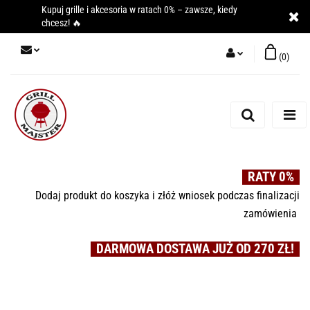
Kupuj grille i akcesoria w ratach 0% – zawsze, kiedy
chcesz! 🔥
(
0
)
Zaloguj się
Zarejestruj się
Dodaj zgłoszenie
RATY 0%
Dodaj produkt do koszyka i złóż wniosek podczas finalizacji
zamówienia
DARMOWA DOSTAWA JUŻ OD 270 ZŁ!