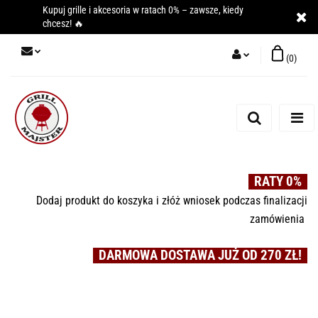
Kupuj grille i akcesoria w ratach 0% – zawsze, kiedy
chcesz! 🔥
(
0
)
Zaloguj się
Zarejestruj się
Dodaj zgłoszenie
RATY 0%
Dodaj produkt do koszyka i złóż wniosek podczas finalizacji
zamówienia
DARMOWA DOSTAWA JUŻ OD 270 ZŁ!