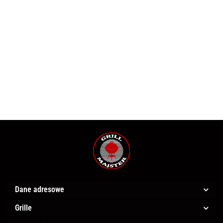
& Oink
Angus &
Oink
Oink
Oink
Piri
Teriyaki
Angus & Oink
Oink
Italian
Korean
Japoński
Piri
Shawarma
Chinese
Rub
Rub
55.00
Rub
55.00
55.00
55.00
Libański
Takeaway
55.00
55.00
Kebab
55.00
Dane adresowe
Grille