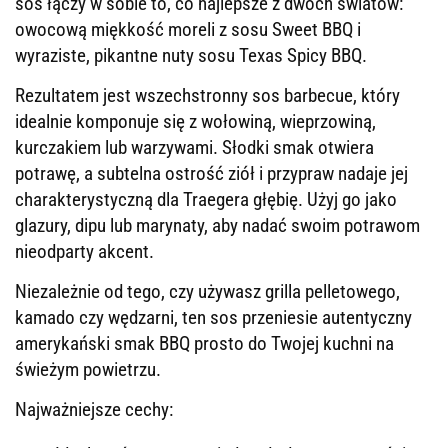
sos łączy w sobie to, co najlepsze z dwóch światów:
owocową miękkość moreli z sosu Sweet BBQ i
wyraziste, pikantne nuty sosu Texas Spicy BBQ.
Rezultatem jest wszechstronny sos barbecue, który
idealnie komponuje się z wołowiną, wieprzowiną,
kurczakiem lub warzywami. Słodki smak otwiera
potrawę, a subtelna ostrość ziół i przypraw nadaje jej
charakterystyczną dla Traegera głębię. Użyj go jako
glazury, dipu lub marynaty, aby nadać swoim potrawom
nieodparty akcent.
Niezależnie od tego, czy używasz grilla pelletowego,
kamado czy wędzarni, ten sos przeniesie autentyczny
amerykański smak BBQ prosto do Twojej kuchni na
świeżym powietrzu.
Najważniejsze cechy: