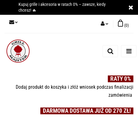
Kupuj grille i akcesoria w ratach 0% – zawsze, kiedy
chcesz! 🔥
(
0
)
Zaloguj się
Zarejestruj się
Dodaj zgłoszenie
RATY 0%
Dodaj produkt do koszyka i złóż wniosek podczas finalizacji
zamówienia
DARMOWA DOSTAWA JUŻ OD 270 ZŁ!