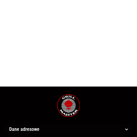
Angus
Angus
Angus &
Angus &
Angus &
& Oink
& Oink
Angus &
Oink
Oink
Oink
Piri
Teriyaki
Angus & Oink
Oink
Italian
Korean
Japoński
Piri
Shawarma
Chinese
Rub
Rub
55.00
Rub
55.00
55.00
55.00
Libański
Takeaway
55.00
55.00
Kebab
55.00
Dane adresowe