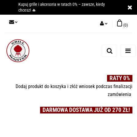
Kupuj grille i akcesoria w ratach 0% – zawsze, kiedy
chcesz! 🔥
(
0
)
Zaloguj się
Zarejestruj się
Dodaj zgłoszenie
RATY 0%
Dodaj produkt do koszyka i złóż wniosek podczas finalizacji
zamówienia
DARMOWA DOSTAWA JUŻ OD 270 ZŁ!