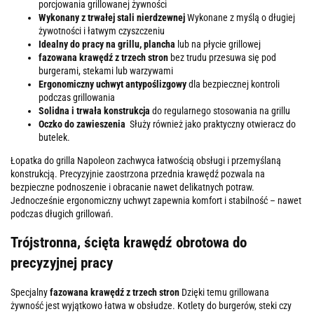
porcjowania grillowanej żywności
Wykonany z trwałej stali nierdzewnej
Wykonane z myślą o długiej
żywotności i łatwym czyszczeniu
Idealny do pracy na grillu, plancha
lub na płycie grillowej
fazowana krawędź z trzech stron
bez trudu przesuwa się pod
burgerami, stekami lub warzywami
Ergonomiczny uchwyt antypoślizgowy
dla bezpiecznej kontroli
podczas grillowania
Solidna i trwała konstrukcja
do regularnego stosowania na grillu
Oczko do zawieszenia
Służy również jako praktyczny otwieracz do
butelek.
Łopatka do grilla Napoleon zachwyca łatwością obsługi i przemyślaną
konstrukcją. Precyzyjnie zaostrzona przednia krawędź pozwala na
bezpieczne podnoszenie i obracanie nawet delikatnych potraw.
Jednocześnie ergonomiczny uchwyt zapewnia komfort i stabilność – nawet
podczas długich grillowań.
Trójstronna, ścięta krawędź obrotowa do
precyzyjnej pracy
Specjalny
fazowana krawędź z trzech stron
Dzięki temu grillowana
żywność jest wyjątkowo łatwa w obsłudze. Kotlety do burgerów, steki czy