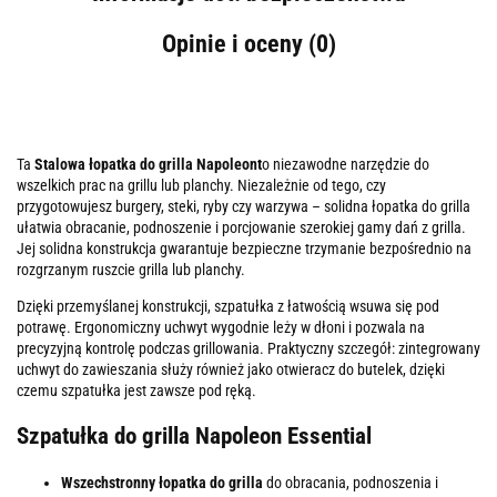
Opinie i oceny (0)
Ta
Stalowa łopatka do grilla Napoleont
o niezawodne narzędzie do
wszelkich prac na grillu lub planchy. Niezależnie od tego, czy
przygotowujesz burgery, steki, ryby czy warzywa – solidna łopatka do grilla
ułatwia obracanie, podnoszenie i porcjowanie szerokiej gamy dań z grilla.
Jej solidna konstrukcja gwarantuje bezpieczne trzymanie bezpośrednio na
rozgrzanym ruszcie grilla lub planchy.
Dzięki przemyślanej konstrukcji, szpatułka z łatwością wsuwa się pod
potrawę. Ergonomiczny uchwyt wygodnie leży w dłoni i pozwala na
precyzyjną kontrolę podczas grillowania. Praktyczny szczegół: zintegrowany
uchwyt do zawieszania służy również jako otwieracz do butelek, dzięki
czemu szpatułka jest zawsze pod ręką.
Szpatułka do grilla Napoleon Essential
Wszechstronny łopatka do grilla
do obracania, podnoszenia i