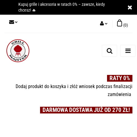
Kupuj grille i akcesoria w ratach 0% – zawsze, kiedy
chcesz! 🔥
(
0
)
Zaloguj się
Zarejestruj się
Dodaj zgłoszenie
RATY 0%
Dodaj produkt do koszyka i złóż wniosek podczas finalizacji
zamówienia
DARMOWA DOSTAWA JUŻ OD 270 ZŁ!