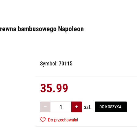
 drewna bambusowego Napoleon
Symbol:
70115
35.99
szt.
DO KOSZYKA
Do przechowalni