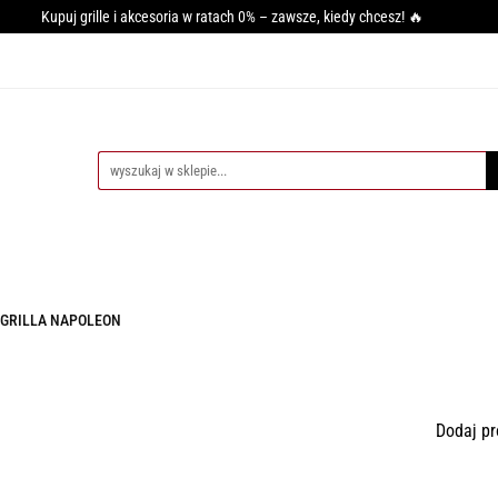
Kupuj grille i akcesoria w ratach 0% – zawsze, kiedy chcesz! 🔥
GRILLA
WĘDZARNIE
AKCESORIA DO WĘDZENIA
PI
SY GRILLOWANIA
MIĘSO
PRZYPRAWY
BLOG
CESORIA DO WĘDZENIA
PIECE DO PIZZY
AKCESORIA DO PIZZ
 GRILLA NAPOLEON
Dodaj pr