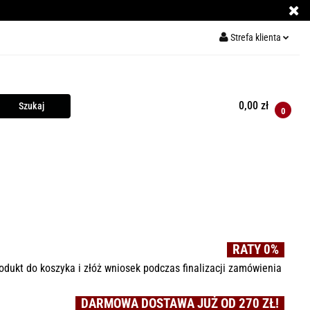
Strefa klienta
ECE DO PIZZY
Zaloguj się
Zarejestruj się
0,00 zł
0
Dodaj zgłoszenie
Y
KURSY GRILLOWANIA
MIĘSO
PRZYPRAWY
RATY 0%
odukt do koszyka i złóż wniosek podczas finalizacji zamówienia
DARMOWA DOSTAWA JUŻ OD 270 ZŁ!