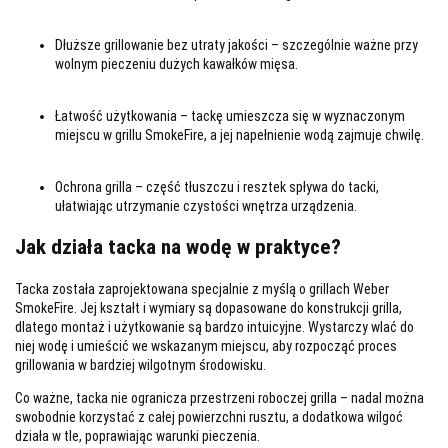
Dłuższe grillowanie bez utraty jakości
– szczególnie ważne przy
wolnym pieczeniu dużych kawałków mięsa.
Łatwość użytkowania
– tackę umieszcza się w wyznaczonym
miejscu w grillu SmokeFire, a jej napełnienie wodą zajmuje chwilę.
Ochrona grilla
– część tłuszczu i resztek spływa do tacki,
ułatwiając utrzymanie czystości wnętrza urządzenia.
Jak działa tacka na wodę w praktyce?
Tacka została zaprojektowana specjalnie z myślą o grillach
Weber
SmokeFire
. Jej kształt i wymiary są dopasowane do konstrukcji grilla,
dlatego montaż i użytkowanie są bardzo intuicyjne. Wystarczy wlać do
niej wodę i umieścić we wskazanym miejscu, aby rozpocząć proces
grillowania w bardziej wilgotnym środowisku.
Co ważne, tacka nie ogranicza przestrzeni roboczej grilla – nadal można
swobodnie korzystać z całej powierzchni rusztu, a dodatkowa wilgoć
działa w tle, poprawiając warunki pieczenia.