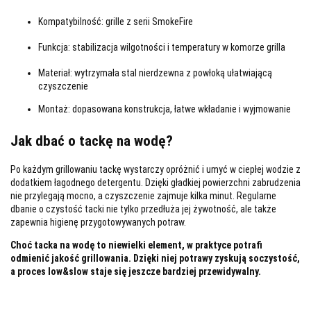
Kompatybilność: grille z serii
SmokeFire
Funkcja: stabilizacja wilgotności i temperatury w komorze grilla
Materiał: wytrzymała stal nierdzewna z powłoką ułatwiającą
czyszczenie
Montaż: dopasowana konstrukcja, łatwe wkładanie i wyjmowanie
Jak dbać o tackę na wodę?
Po każdym grillowaniu tackę wystarczy opróżnić i umyć w ciepłej wodzie z
dodatkiem łagodnego detergentu. Dzięki gładkiej powierzchni zabrudzenia
nie przylegają mocno, a czyszczenie zajmuje kilka minut. Regularne
dbanie o czystość tacki nie tylko przedłuża jej żywotność, ale także
zapewnia higienę przygotowywanych potraw.
Choć tacka na wodę to niewielki element, w praktyce potrafi
odmienić jakość grillowania. Dzięki niej potrawy zyskują soczystość,
a proces low&slow staje się jeszcze bardziej przewidywalny.