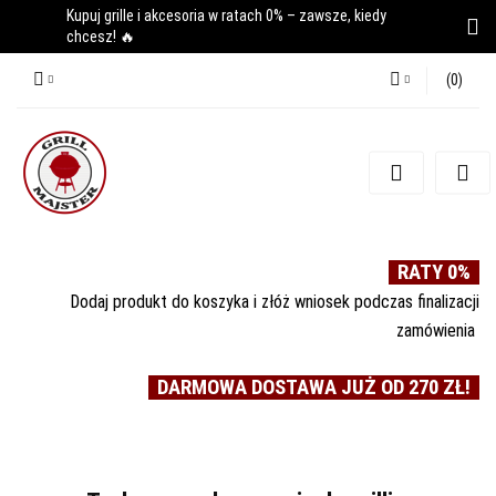
Kupuj grille i akcesoria w ratach 0% – zawsze, kiedy
chcesz! 🔥
(
0
)
Zaloguj się
Zarejestruj się
Dodaj zgłoszenie
RATY 0%
Dodaj produkt do koszyka i złóż wniosek podczas finalizacji
zamówienia
DARMOWA DOSTAWA JUŻ OD 270 ZŁ!