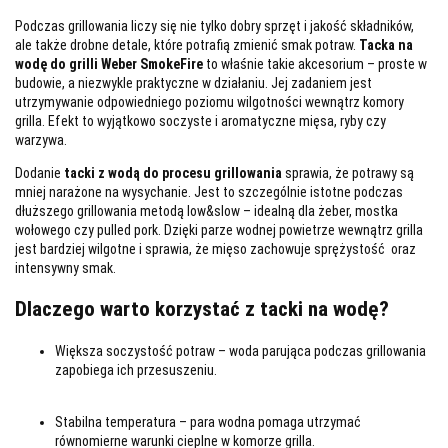
Podczas grillowania liczy się nie tylko dobry sprzęt i jakość składników,
ale także drobne detale, które potrafią zmienić smak potraw.
Tacka na
wodę do grilli
Weber SmokeFire
to właśnie takie akcesorium – proste w
budowie, a niezwykle praktyczne w działaniu. Jej zadaniem jest
utrzymywanie odpowiedniego poziomu wilgotności wewnątrz komory
grilla. Efekt to wyjątkowo soczyste i aromatyczne mięsa, ryby czy
warzywa.
Dodanie
tacki z wodą do procesu grillowania
sprawia, że potrawy są
mniej narażone na wysychanie. Jest to szczególnie istotne podczas
dłuższego grillowania metodą low&slow – idealną dla żeber, mostka
wołowego czy pulled pork. Dzięki parze wodnej powietrze wewnątrz grilla
jest bardziej wilgotne i sprawia, że mięso zachowuje sprężystość oraz
intensywny smak.
Dlaczego warto korzystać z tacki na wodę?
Większa soczystość potraw
– woda parująca podczas grillowania
zapobiega ich przesuszeniu.
Stabilna temperatura
– para wodna pomaga utrzymać
równomierne warunki cieplne w komorze grilla.