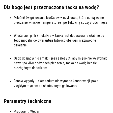
Dla kogo jest przeznaczona tacka na wodę?
Miłośników grillowania low&slow
– czyli osób, które cenią wolne
pieczenie w niskiej temperaturze i perfekcyjną soczystość mięsa.
Właścicieli grilli SmokeFire
– tacka jest dopasowana właśnie do
tego modelu, co gwarantuje łatwość obsługi i niezawodne
działanie.
Osób dbających o smak
– jeśli zależy Ci, aby mięso nie wysychało
nawet po kilku godzinach pieczenia, tacka na wodę będzie
niezbędnym dodatkiem.
Fanów wygody
– akcesorium nie wymaga konserwacji, poza
zwykłym myciem po skończonym grillowaniu.
Parametry techniczne
Producent:
Weber