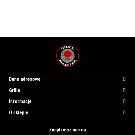
żeliwnej
od 57 cm
firmy
WEBER
Dane adresowe
Grille
Informacje
O sklepie
Znajdziesz nas na