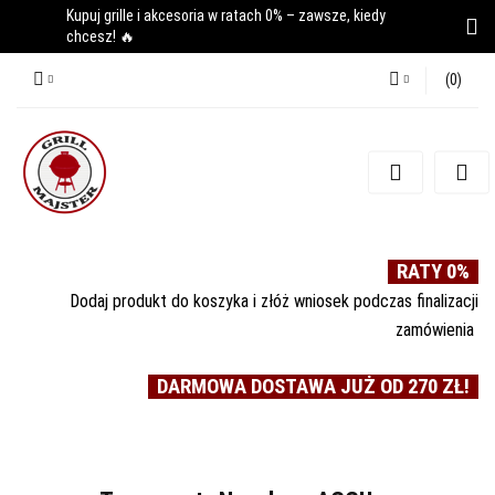
Kupuj grille i akcesoria w ratach 0% – zawsze, kiedy
chcesz! 🔥
(
0
)
Zaloguj się
Zarejestruj się
Dodaj zgłoszenie
RATY 0%
Dodaj produkt do koszyka i złóż wniosek podczas finalizacji
zamówienia
DARMOWA DOSTAWA JUŻ OD 270 ZŁ!