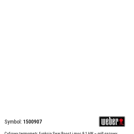
Symbol:
1500907
Cyfrowy termometr, funkcja Sear Boost i moc 9,1 kW – grill gazowy