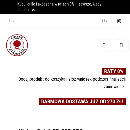
Kupuj grille i akcesoria w ratach 0% – zawsze, kiedy
chcesz! 🔥
(
0
)
Zaloguj się
Zarejestruj się
Dodaj zgłoszenie
RATY 0%
Dodaj produkt do koszyka i złóż wniosek podczas finalizacji
zamówienia
DARMOWA DOSTAWA JUŻ OD 270 ZŁ!