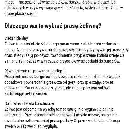
mięsa – możesz jej używać do steków, boczku, drobiu w płatach lub
grillowanych warzyw wymagających dociśnięcia, takich jak bakłażan czy
grube plastry cukinii.
Dlaczego warto wybrać prasę żeliwną?
Ciężar idealny
Żeliwo to materiał ciężki, dlatego prasa sama z siebie dobrze dociska
mięso. Nie musisz używać dodatkowej siły ani przytrzymywać jej przez cały
czas. Kiedy raz ją położysz, równomierne przypieczenie kotleta dzieje się
samo, a Ty możesz w tym czasie przygotowywać dodatki do burgerów.
Równomierne rozprowadzanie ciepła
Prasa żeliwna do burgerów
nagrzewa się razem z rusztem i działa jak
dodatkowa powierzchnia grzewcza od góry, przyspieszając proces
grillowania. Kotlet dochodzi szybciej, nie tracąc przy tym soków i
zachowując pełnię smaku.
Naturalna i trwała konstrukcja
Żeliwo jest odporne na wysoką temperaturę, nie wygina się ani nie
odkształca. Przy odpowiedniej konserwacji (mycie ręczne, osuszanie,
ewentualne natłuszczanie) prasa posłuży Ci przez wiele lat, nie tracąc
swoich właściwości ani wyglądu.