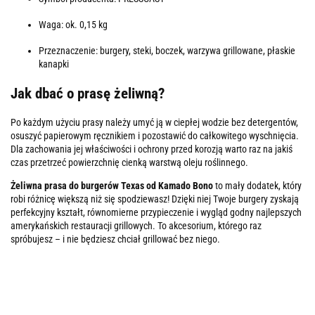
Waga: ok. 0,15 kg
Przeznaczenie: burgery, steki, boczek, warzywa grillowane, płaskie
kanapki
Jak dbać o prasę żeliwną?
Po każdym użyciu prasy należy umyć ją w ciepłej wodzie bez detergentów,
osuszyć papierowym ręcznikiem i pozostawić do całkowitego wyschnięcia.
Dla zachowania jej właściwości i ochrony przed korozją warto raz na jakiś
czas przetrzeć powierzchnię cienką warstwą oleju roślinnego.
Żeliwna prasa do burgerów Texas od Kamado Bono
to mały dodatek, który
robi różnicę większą niż się spodziewasz! Dzięki niej Twoje burgery zyskają
perfekcyjny kształt, równomierne przypieczenie i wygląd godny najlepszych
amerykańskich restauracji grillowych. To akcesorium, którego raz
spróbujesz – i nie będziesz chciał grillować bez niego.