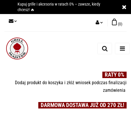
Kupuj grille i akcesoria w ratach 0% – zawsze, kiedy
chcesz! 🔥
(
0
)
Zaloguj się
Zarejestruj się
Dodaj zgłoszenie
RATY 0%
Dodaj produkt do koszyka i złóż wniosek podczas finalizacji
zamówienia
DARMOWA DOSTAWA JUŻ OD 270 ZŁ!