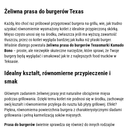
Żeliwna prasa do burgerów Texas
Każdy, kto choć raz próbował przygotować burgera na grillu, wie, jak trudno
uzyskać równomiernie wysmażony kotlet z idealnie przypieczoną skórką.
Mięso często unosi się na środku, zwłaszcza jeśli ma wyższą zawartość
tłuszczu, przez co kotlet wygląda bardziej jak kulka niż płaski burger.
Właśnie dlatego powstała
żeliwna prasa do burgerów Texas
marki Kamado
Bono
– proste, ale niezwykle skuteczne narzędzie, które sprawi, że Twoje
burgery będą wyglądać i smakować jak te z najlepszych food trucków w
Teksasie.
Idealny kształt, równomierne przypieczenie i
smak
Głównym zadaniem żeliwnej prasy jest
naturalne obciążenie mięsa
podczas grillowania
. Dzięki temu kotlet nie podnosi się w środku, zachowuje
swój kształt i równomiernie przylega do rusztu lub płyty grillowej. Efekt?
Piękna, równomierna powierzchnia burgera z charakterystycznymi śladami
grillowania i pełną karmelizacją soków mięsnych.
Prasa do burgerów
świetnie sprawdza się również do innych rodzajów