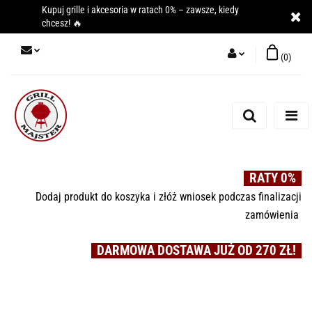
Kupuj grille i akcesoria w ratach 0% – zawsze, kiedy
chcesz! 🔥
(
0
)
Zaloguj się
Zarejestruj się
Dodaj zgłoszenie
RATY 0%
Dodaj produkt do koszyka i złóż wniosek podczas finalizacji
zamówienia
DARMOWA DOSTAWA JUŻ OD 270 ZŁ!