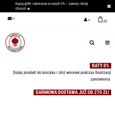
Kupuj grille i akcesoria w ratach 0% – zawsze, kiedy
chcesz! 🔥
(
0
)
Zaloguj się
Zarejestruj się
Dodaj zgłoszenie
RATY 0%
Dodaj produkt do koszyka i złóż wniosek podczas finalizacji
zamówienia
DARMOWA DOSTAWA JUŻ OD 270 ZŁ!