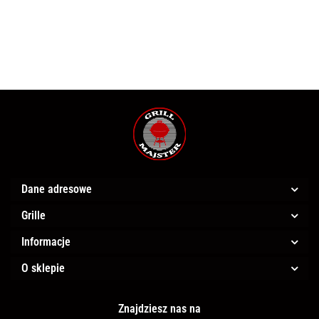
Freestyle®
Freestyle®
Prestige
grilli TQ285
365
425
500
Dane adresowe
Grille
Informacje
O sklepie
Znajdziesz nas na