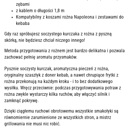
zębami
z kablem o długości 1,8 m
Kompatybilny z koszami rożna Napoleona i zestawami do
kebaba
Gdy raz spróbujesz soczystego kurczaka z rożna z pyszną
skórką, nie będziesz chciał niczego innego!
Metoda przygotowania z rożnem jest bardzo delikatna i pozwala
zachować pełnię aromatu przysmaków.
Pysznie soczysty kurczak, aromatyczna pieczeń z rożna,
oryginalny szaszłyk z doner kebab, a nawet chrupiące frytki z
rożna przekonują na każdym kroku - i to bez dodatkowego
wysiłku. Wręcz przeciwnie: podczas przygotowywania potraw z
rożna zwykle wystarczy kilka ruchów, aby włączyć silnik i
zamknąć pokrywę.
Dzięki ciągłemu ruchowi obrotowemu wszystkie smakołyki są
równomiernie zarumienione ze wszystkich stron, a mistrz
grillowania nie musi nic robić.