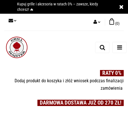
Kupuj grille i akcesoria w ratach 0% – zawsze, kiedy
chcesz! 🔥
(
0
)
Zaloguj się
Zarejestruj się
Dodaj zgłoszenie
RATY 0%
Dodaj produkt do koszyka i złóż wniosek podczas finalizacji
zamówienia
DARMOWA DOSTAWA JUŻ OD 270 ZŁ!