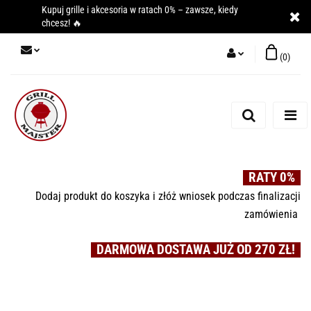
Kupuj grille i akcesoria w ratach 0% – zawsze, kiedy
chcesz! 🔥
(
0
)
Zaloguj się
Zarejestruj się
Dodaj zgłoszenie
RATY 0%
Dodaj produkt do koszyka i złóż wniosek podczas finalizacji
zamówienia
DARMOWA DOSTAWA JUŻ OD 270 ZŁ!