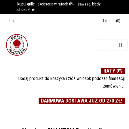
Kupuj grille i akcesoria w ratach 0% – zawsze, kiedy
chcesz! 🔥
(
0
)
Zaloguj się
Zarejestruj się
Dodaj zgłoszenie
RATY 0%
Dodaj produkt do koszyka i złóż wniosek podczas finalizacji
zamówienia
DARMOWA DOSTAWA JUŻ OD 270 ZŁ!