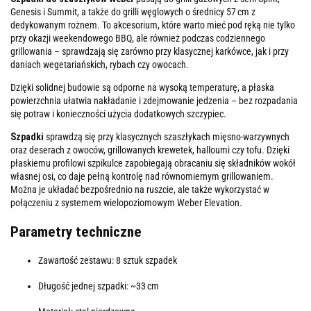
Genesis i Summit, a także do grilli węglowych o średnicy 57 cm z
dedykowanym rożnem. To akcesorium, które warto mieć pod ręką nie tylko
przy okazji weekendowego BBQ, ale również podczas codziennego
grillowania – sprawdzają się zarówno przy klasycznej karkówce, jak i przy
daniach wegetariańskich, rybach czy owocach.
Dzięki solidnej budowie są odporne na wysoką temperaturę, a płaska
powierzchnia ułatwia nakładanie i zdejmowanie jedzenia – bez rozpadania
się potraw i konieczności użycia dodatkowych szczypiec.
Szpadki
sprawdzą się przy klasycznych szaszłykach mięsno-warzywnych
oraz deserach z owoców, grillowanych krewetek, halloumi czy tofu. Dzięki
płaskiemu profilowi szpikulce zapobiegają obracaniu się składników wokół
własnej osi, co daje pełną kontrolę nad równomiernym grillowaniem.
Można je układać bezpośrednio na ruszcie, ale także wykorzystać w
połączeniu z systemem wielopoziomowym Weber Elevation.
Parametry techniczne
Zawartość zestawu: 8 sztuk szpadek
Długość jednej szpadki: ~33 cm