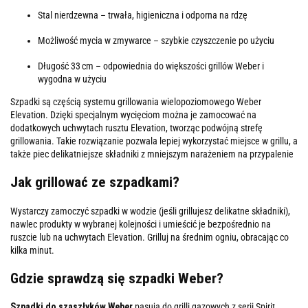
Stal nierdzewna – trwała, higieniczna i odporna na rdzę
Możliwość mycia w zmywarce – szybkie czyszczenie po użyciu
Długość 33 cm – odpowiednia do większości grillów Weber i
wygodna w użyciu
Szpadki są częścią systemu grillowania wielopoziomowego Weber
Elevation. Dzięki specjalnym wycięciom można je zamocować na
dodatkowych uchwytach rusztu Elevation, tworząc podwójną strefę
grillowania. Takie rozwiązanie pozwala lepiej wykorzystać miejsce w grillu, a
także piec delikatniejsze składniki z mniejszym narażeniem na przypalenie
Jak grillować ze szpadkami?
Wystarczy zamoczyć szpadki w wodzie (jeśli grillujesz delikatne składniki),
nawlec produkty w wybranej kolejności i umieścić je bezpośrednio na
ruszcie lub na uchwytach Elevation. Grilluj na średnim ogniu, obracając co
kilka minut.
Gdzie sprawdzą się szpadki Weber?
Szpadki do szaszłyków Weber
pasują do grilli gazowych z serii Spirit,