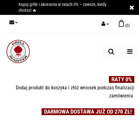
Kupuj grille i akcesoria w ratach 0% – zawsze, kiedy
chcesz! 🔥
(
0
)
Zaloguj się
Zarejestruj się
Dodaj zgłoszenie
RATY 0%
Dodaj produkt do koszyka i złóż wniosek podczas finalizacji
zamówienia
DARMOWA DOSTAWA JUŻ OD 270 ZŁ!