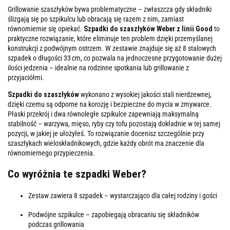
Grillowanie szaszłyków bywa problematyczne – zwłaszcza gdy składniki
ślizgają się po szpikulcu lub obracają się razem z nim, zamiast
równomiernie się opiekać.
Szpadki do szaszłyków Weber z linii Good
to
praktyczne rozwiązanie, które eliminuje ten problem dzięki przemyślanej
konstrukcji z podwójnym ostrzem. W zestawie znajduje się
aż 8 stalowych
szpadek o długości 33 cm,
co pozwala na jednoczesne przygotowanie dużej
ilości jedzenia – idealnie na rodzinne spotkania lub grillowanie z
przyjaciółmi.
Szpadki do szaszłyków
wykonano z
wysokiej jakości stali nierdzewnej,
dzięki czemu są odporne na korozję i bezpieczne do mycia w zmywarce.
Płaski przekrój i dwa równoległe szpikulce zapewniają maksymalną
stabilność – warzywa, mięso, ryby czy tofu pozostają dokładnie w tej samej
pozycji, w jakiej je ułożyłeś. To rozwiązanie docenisz szczególnie przy
szaszłykach wieloskładnikowych, gdzie każdy obrót ma znaczenie dla
równomiernego przypieczenia.
Co wyróżnia te szpadki Weber?
Zestaw zawiera 8 szpadek – wystarczająco dla całej rodziny i gości
Podwójne szpikulce – zapobiegają obracaniu się składników
podczas grillowania