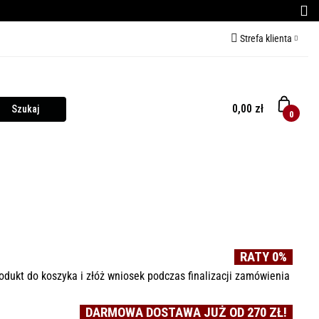
Strefa klienta
CE DO PIZZY
Zaloguj się
Zarejestruj się
0,00 zł
0
Dodaj zgłoszenie
O PIZZY
KURSY GRILLOWANIA
MIĘSO
RATY 0%
odukt do koszyka i złóż wniosek podczas finalizacji zamówienia
DARMOWA DOSTAWA JUŻ OD 270 ZŁ!