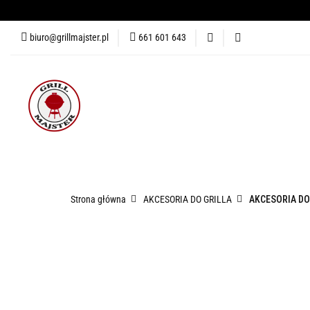
biuro@grillmajster.pl
661 601 643
GRILLE
AKCESORIA DO 
AKCESORIA DO PIZZY
KUR
GRILLE
AKCESORIA DO GRILLA
WĘDZARNIE
Strona główna
AKCESORIA DO GRILLA
AKCESORIA DO
PRZYPRAWY
BLOG