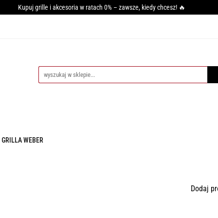
Kupuj grille i akcesoria w ratach 0% – zawsze, kiedy chcesz! 🔥
GRILLA
WĘDZARNIE
AKCESORIA DO WĘDZENIA
PIE
SY GRILLOWANIA
MIĘSO
PRZYPRAWY
BLOG
AKCESORIA DO WĘDZENIA
PIECE DO PIZZY
AKCESORIA D
 GRILLA WEBER
Dodaj pr