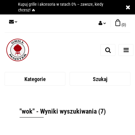
Kupuj grille i akcesoria w ratach 0% – zawsze, kiedy
chcesz! 🔥
(
0
)
Zaloguj się
Zarejestruj się
Dodaj zgłoszenie
Kategorie
Szukaj
"wok" - Wyniki wyszukiwania (7)