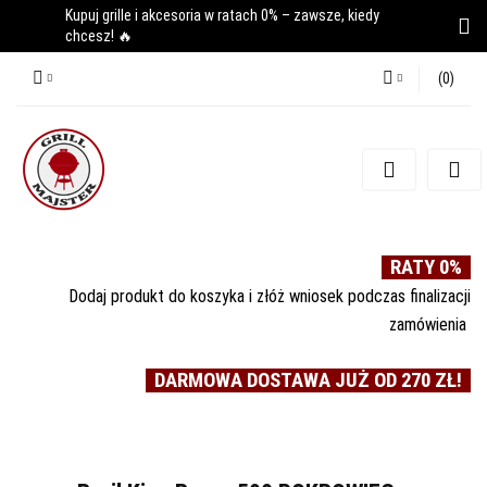
Kupuj grille i akcesoria w ratach 0% – zawsze, kiedy
chcesz! 🔥
(
0
)
Zaloguj się
Zarejestruj się
Dodaj zgłoszenie
RATY 0%
Dodaj produkt do koszyka i złóż wniosek podczas finalizacji
zamówienia
DARMOWA DOSTAWA JUŻ OD 270 ZŁ!