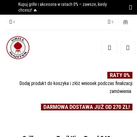
Kupuj grille i akcesoria w ratach 0% – zawsze, kiedy
chcesz! 🔥
(
0
)
Zaloguj się
Zarejestruj się
Dodaj zgłoszenie
RATY 0%
Dodaj produkt do koszyka i złóż wniosek podczas finalizacji
zamówienia
DARMOWA DOSTAWA JUŻ OD 270 ZŁ!