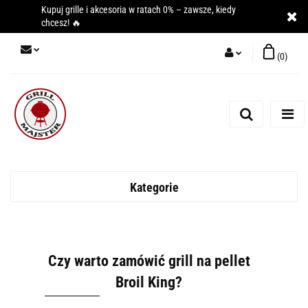
Kupuj grille i akcesoria w ratach 0% – zawsze, kiedy
chcesz! 🔥
(
0
)
Zaloguj się
Zarejestruj się
Dodaj zgłoszenie
Kategorie
Czy warto zamówić grill na pellet
Broil King?