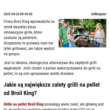
2022-04-23 09:45:00
Grillmajster
Firma Broil King wprowadziła na
rynek wysokiej klasy,
innowacyjne grille, które
zasilane są pelletem.
Urządzenie to pozwala nam nie
tylko grillować, ale także wędzić
na gorąco.
Jest to idealna, ekologiczna alternatywa dla zwykłych grilli
węglowych. Jeśli chodzi o paliwo wykorzystywane do grilli na
pellet, to są nim sprasowane wiórki drzewne.
Jakie są największe zalety grilli na pellet
od Broil King?
Grille na pellet Broil King
posiadają wiele zalet, ale główną jest
to, że podczas spalania uwalniają bardzo mało CO2 niż w