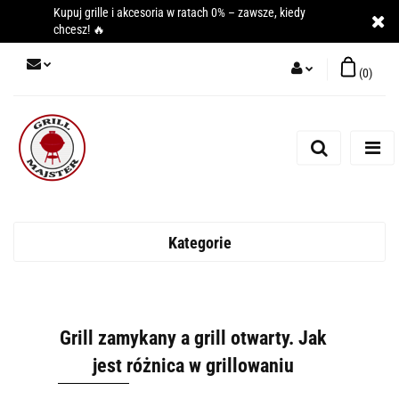
Kupuj grille i akcesoria w ratach 0% – zawsze, kiedy
chcesz! 🔥
(
0
)
Zaloguj się
Zarejestruj się
Dodaj zgłoszenie
Kategorie
Grill zamykany a grill otwarty. Jak
jest różnica w grillowaniu