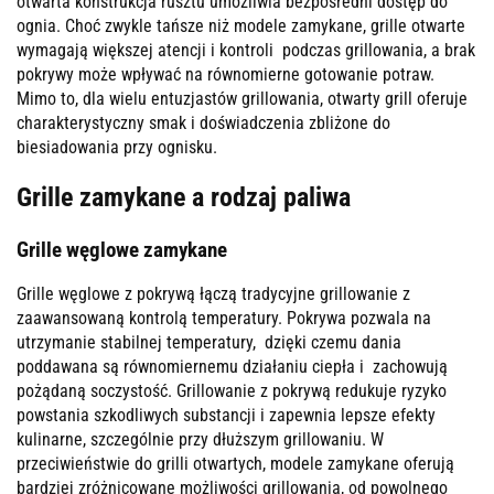
otwarta konstrukcja rusztu umożliwia bezpośredni dostęp do
ognia. Choć zwykle tańsze niż modele zamykane, grille otwarte
wymagają większej atencji i kontroli podczas grillowania, a brak
pokrywy może wpływać na równomierne gotowanie potraw.
Mimo to, dla wielu entuzjastów grillowania, otwarty grill oferuje
charakterystyczny smak i doświadczenia zbliżone do
biesiadowania przy ognisku​​.
Grille zamykane a rodzaj paliwa
Grille węglowe zamykane
Grille węglowe z pokrywą łączą tradycyjne grillowanie z
zaawansowaną kontrolą temperatury. Pokrywa pozwala na
utrzymanie stabilnej temperatury, dzięki czemu dania
poddawana są równomiernemu działaniu ciepła i zachowują
pożądaną soczystość. Grillowanie z pokrywą redukuje ryzyko
powstania szkodliwych substancji i zapewnia lepsze efekty
kulinarne, szczególnie przy dłuższym grillowaniu. W
przeciwieństwie do grilli otwartych, modele zamykane oferują
bardziej zróżnicowane możliwości grillowania, od powolnego