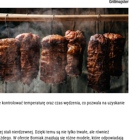
Grillmajster
e kontrolować temperaturę oraz czas wędzenia, co pozwala na uzyskanie
 stali nierdzewnej. Dzięki temu są nie tylko trwałe, ale również
ażdego. W ofercie Borniak znajdują się różne modele, które odpowiadają