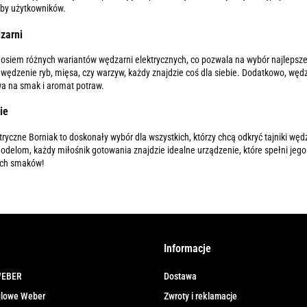
eby użytkowników.
zarni
e osiem różnych wariantów wędzarni elektrycznych, co pozwala na wybór najlepsz
o wędzenie ryb, mięsa, czy warzyw, każdy znajdzie coś dla siebie. Dodatkowo, wę
a na smak i aromat potraw.
ie
ryczne Borniak to doskonały wybór dla wszystkich, którzy chcą odkryć tajniki węd
elom, każdy miłośnik gotowania znajdzie idealne urządzenie, które spełni jego 
ch smaków!
Informacje
WEBER
Dostawa
ęglowe Weber
Zwroty i reklamacje