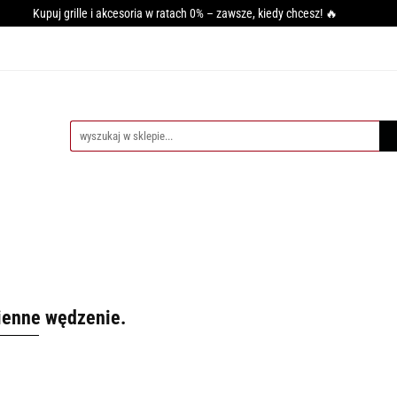
Kupuj grille i akcesoria w ratach 0% – zawsze, kiedy chcesz! 🔥
GRILLA
WĘDZARNIE
AKCESORIA DO WĘDZENIA
PI
SY GRILLOWANIA
MIĘSO
PRZYPRAWY
BLOG
CESORIA DO WĘDZENIA
PIECE DO PIZZY
AKCESORIA DO PIZZ
ienne wędzenie.