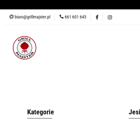
biuro@grillmajster.pl
661 601 643
GRILLE
AKCESORIA DO 
AKCESORIA DO PIZZY
KUR
GRILLE
AKCESORIA DO GRILLA
WĘDZARNIE
AK
BLOG
Kategorie
Jes