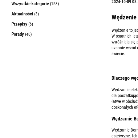
2024-10-09 08
Wszystkie kategorie
(153)
Aktualności
(3)
Wędzenie 
Przepisy
(6)
Wędzenie to je
Porady
(40)
W ostatnich lat
wyróżniają się 
uznanie wśród 
świecie.
Dlaczego węd
Wędzarnie elekt
dla początkują
łatwe w obsłud
doskonałych ef
Wędzarnie Bo
Wędzarnie Borni
estetyczne. Ich