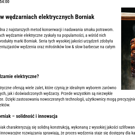
:54:00
w wędzarniach elektrycznych Borniak
dna z najstarszych metod konserwacji i nadawania smaku potrawom.
ach wędzarnie elektryczne zyskały na popularności, a wśród nich
produkty marki Borniak. Seria tych wysokiej jakości urządzeń zdobyła
entuzjastów wędzenia oraz miłośników low & slow barbecue na całym
zarnie elektryczne?
ryczne oferują wiele zalet, które czynią je idealnym wyborem zarówno
cych, jak i doświadczonych wędzarzy. Przede wszystkim są niezwykle
ze. Dzięki zastosowaniu nowoczesnych technologii, użytkownicy mogą precyzyjni
ektów.
rniak – solidność i innowacja
ak charakteryzują się solidną konstrukcją, wykonaną z wysokiej jakości szlifowanej
 innowacyjne rozwiązania sprawiają, że proces wędzenia staje się dostępny dla k