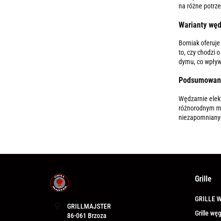
na różne potrz
Warianty węd
Borniak oferuj
to, czy chodzi 
dymu, co wpływ
Podsumowan
Wędzarnie elekt
różnorodnym mod
niezapomniany
Grille
GRILLE 
GRILLMAJSTER
Grille w
86-061 Brzoza