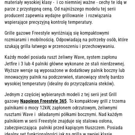
materiały wysokiej klasy - i co niemniej ważne - cechy te idą w
parze z przystępną ceną. Od najniższego modelu tej serii
producent zapewnia wydajne grillowanie i rozwiązania
wspierające precyzyjną kontrolę temperatury.
Grille gazowe Freestyle wyróżniają się kompaktowymi
rozmiarami i mobilnością. Odpowiadają na potrzeby osób, które
szukają grilla łatwego w przenoszeniu i przechowywaniu.
Każdy model posiada ruszt żeliwny Wave, system zapłonu
Jetfire i 3 lub 4 palniki główne wykonane ze stali nierdzewnej.
Wyższe wersje są wyposażone w dodatkowy palnik boczny lub
innowacyjny palnik na podczerwień, stanowiący strefę bardzo
wysokiej temperatury (idealny do przyrządzania steków).
Jednym z częściej wybieranych modeli z tej serii jest Grill
gazowy
Napoleon Freestyle 365
. To kompaktowy grill z trzema
palnikami o mocy 12kW, zapłonem odrzutowym, żeliwnymi
rusztami Wave i składanymi półkami bocznymi. Nad każdym
palnikiem w serii Freestyle znajduje się stalowa osłona,
zabezpieczająca palniki przed kapiącym tłuszczem. Posiada
idealny set funkcjonalności jak na grilla w swojej klasie.