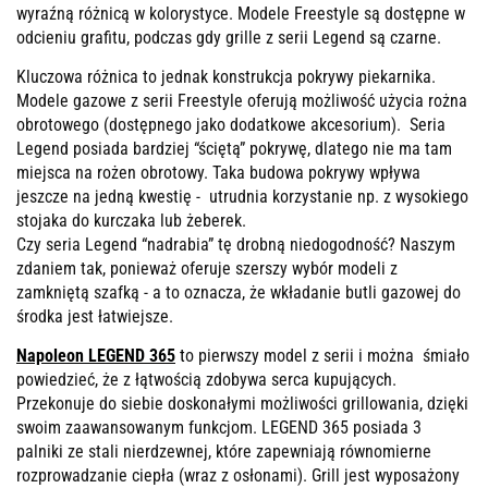
wyraźną różnicą w kolorystyce. Modele Freestyle są dostępne w
odcieniu grafitu, podczas gdy grille z serii Legend są czarne.
Kluczowa różnica to jednak konstrukcja pokrywy piekarnika.
Modele gazowe z serii Freestyle oferują możliwość użycia rożna
obrotowego (dostępnego jako dodatkowe akcesorium). Seria
Legend posiada bardziej “ściętą” pokrywę, dlatego nie ma tam
miejsca na rożen obrotowy. Taka budowa pokrywy wpływa
jeszcze na jedną kwestię - utrudnia korzystanie np. z wysokiego
stojaka do kurczaka lub żeberek.
Czy seria Legend “nadrabia” tę drobną niedogodność? Naszym
zdaniem tak, ponieważ oferuje szerszy wybór modeli z
zamkniętą szafką - a to oznacza, że wkładanie butli gazowej do
środka jest łatwiejsze.
Napoleon LEGEND 365
t
o pierwszy model z serii i można śmiało
powiedzieć, że z łątwością zdobywa serca kupujących.
Przekonuje do siebie doskonałymi możliwości grillowania, dzięki
swoim zaawansowanym funkcjom. LEGEND 365 posiada 3
palniki ze stali nierdzewnej, które zapewniają równomierne
rozprowadzanie ciepła (wraz z osłonami). Grill jest wyposażony