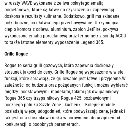
w ruszty WAVE wykonane z żeliwa pokrytego emalią
porcelanową, które są łatwe do czyszczenia i zapewniają
doskonałe rezultaty kulinarne. Dodatkowo, grill ma składane
półki boczne, co ułatwia jego przechowywanie. Utrzymująca
ciepło komora z odlewu aluminium, zapłon JetFire, pokrywa
wykończona emalią porcelanową oraz termometr z sondą ACCU
to także istotne elementy wyposażenie Legend 365.
Grille Rogue
Rogue to seria grilli gazowych, która zapewnia doskonały
stosunek jakości do ceny. Grille Rogue są wyposażone w wiele
funkcji, które sprawiają, że grillowanie jest łatwe i przyjemne.W
zależności od budżetu oraz pożądanych funkcji, można wybierać
między podstawowymi modelami, takimi jak dwupalnikowy
Rogue 365 czy trzypalnikowy Rogue 425, pozbawionymi
bocznego palnika Sizzle Zone i kuchenki . Kolejne modele
posiadają więcej udogodnień, które podwyższają cenę, jednak i
tak jest ona stosunkowo niska w porównaniu do urządzeń od
konkurencji o podobnych parametrach.