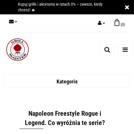
Kupuj grille i akcesoria w ratach 0% – zawsze, kiedy
chcesz! 🔥
(
0
)
Zaloguj się
Zarejestruj się
Dodaj zgłoszenie
Kategorie
Napoleon Freestyle Rogue i
Legend. Co wyróżnia te serie?